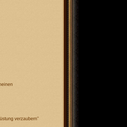
heinen
üstung verzaubern"