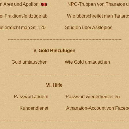
 Ares und Apollon
NPC-Truppen von Thanatos 
ei Fraktionsfeldzüge ab
Wie überschreitet man Tartaro
e erreicht man St. 120
Studien über Asklepios
-------------------------------------------------------------------------
------
V. Gold Hinzufügen
Gold umtauschen
Wie Gold umtauschen
-------------------------------------------------------------------------
------
Hilfe
Passwort ändern
Passwort wiederherstellen
Kundendienst
Athanaton-Account von Faceb
----------------------------------------------------------------------
------
--------------