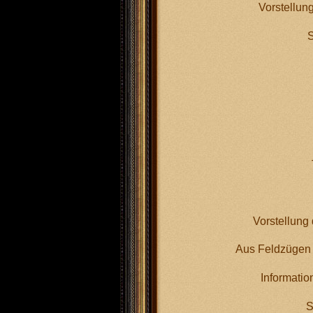
Vorstellun
S
III.Gr
Vorstellung
Aus Feldzügen 
Informatio
S