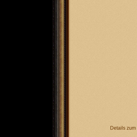
I.Spiel
I
Details zum