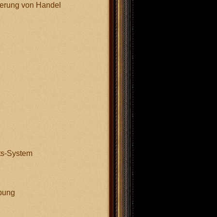
nerung von Handel
its-System
ebung