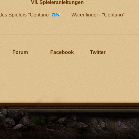
eranleitungen
des Spielers "Centurio"
Warenfinder - "Centurio"
-----------------------------------------------------------------
------
------------------
Forum
Facebook
Twitter