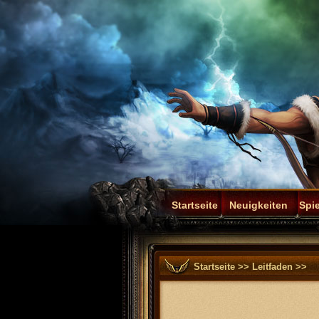
Startseite
Neuigkeiten
Spie
Startseite
>>
Leitfaden
>>