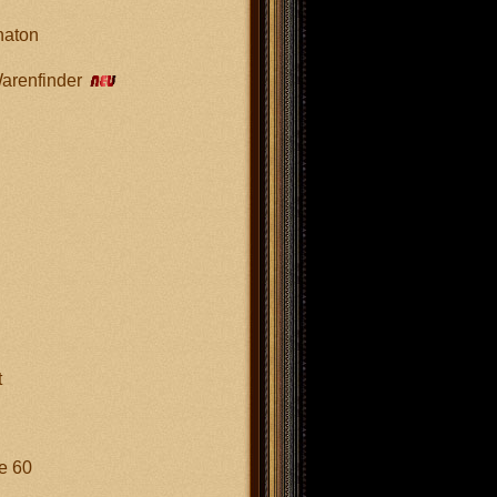
naton
Warenfinder
t
e 60