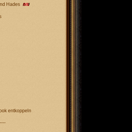
und Hades
s
ook entkoppeln
----