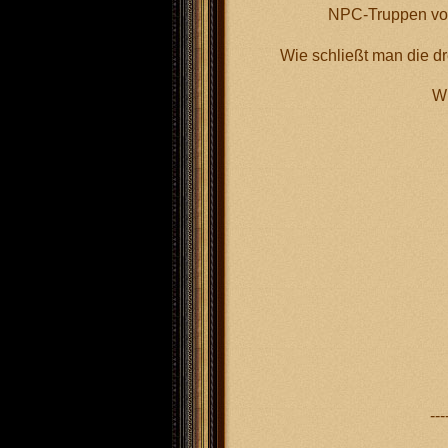
NPC-Truppen von
Wie schließt man die dr
Wi
VI. 
---