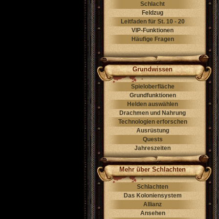
Schlacht
Feldzug
Leitfaden für St. 10 - 20
VIP-Funktionen
Häufige Fragen
Grundwissen
Spieloberfläche
Grundfunktionen
Helden auswählen
Drachmen und Nahrung
Technologien erforschen
Ausrüstung
Quests
Jahreszeiten
Mehr über Schlachten
Schlachten
Das Koloniensystem
Allianz
Ansehen