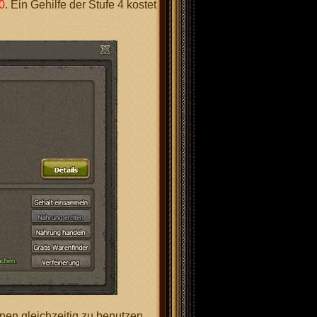
0
. Ein Gehilfe der Stufe 4 kostet
onen gleichzeitig zu benutzen.