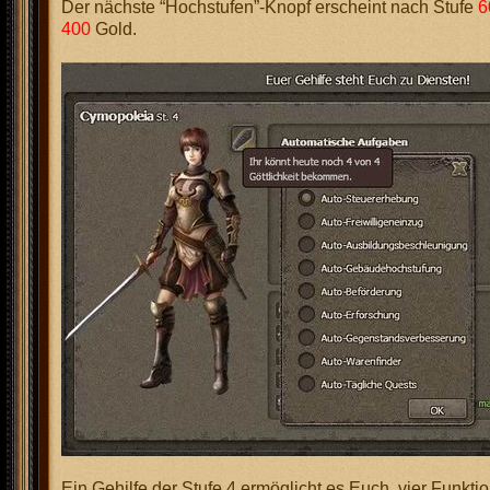
Der nächste “Hochstufen”-Knopf erscheint nach Stufe
6
400
Gold.
Ein Gehilfe der Stufe 4 ermöglicht es Euch, vier Funkti