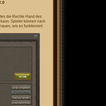
.0
rtes die Rechte Hand des
n kann. Spieler können nach
auen, wie es funktioniert.