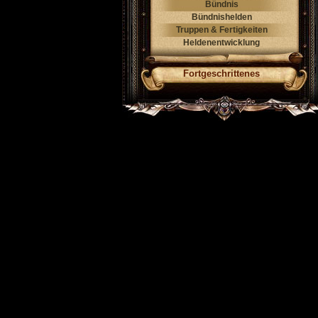
Bündnis
Bündnishelden
Truppen & Fertigkeiten
Heldenentwicklung
Fortgeschrittenes