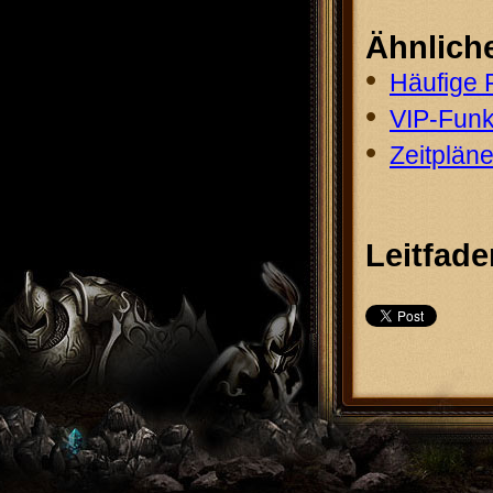
Ähnliche
•
Häufige 
•
VIP-Funk
•
Zeitpläne
Leitfade