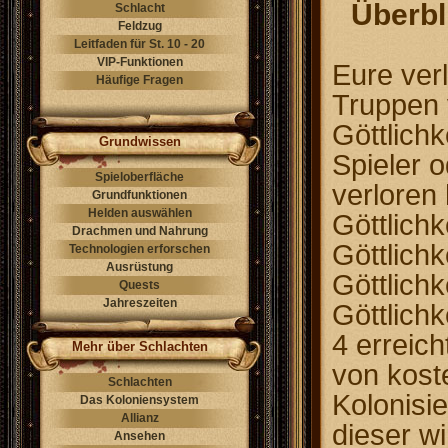
Überbl
Schlacht
Feldzug
Leitfaden für St. 10 - 20
VIP-Funktionen
Eure ver
Häufige Fragen
Truppen 
Göttlich
Grundwissen
Spieler 
Spieloberfläche
verloren 
Grundfunktionen
Helden auswählen
Göttlichk
Drachmen und Nahrung
Göttlichk
Technologien erforschen
Ausrüstung
Göttlichk
Quests
Jahreszeiten
Göttlichk
4 erreich
Mehr über Schlachten
von koste
Schlachten
Kolonisi
Das Koloniensystem
Allianz
dieser w
Ansehen