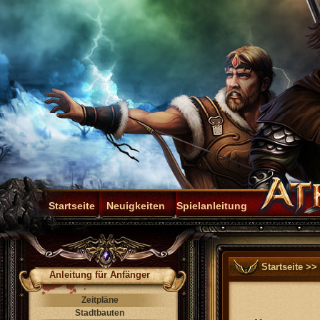
Startseite
Neuigkeiten
Spielanleitung
Startseite
>>
Anleitung für Anfänger
Zeitpläne
Stadtbauten