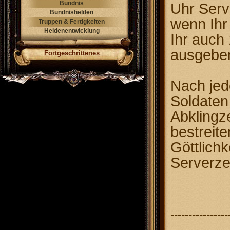
Bündnis
Uhr Serv
Bündnishelden
wenn Ihr
Truppen & Fertigkeiten
Heldenentwicklung
Ihr auch 
ausgeben
Fortgeschrittenes
Nach jed
Soldaten
Abklingz
bestreite
Göttlichk
Serverze
----------------