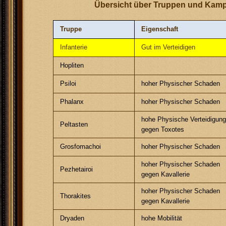
Übersicht über Truppen und Kampf
Truppe
Eigenschaft
Infanterie
Gut im Verteidigen
Hopliten
Psiloi
hoher Physischer Schaden
Phalanx
hoher Physischer Schaden
hohe Physische Verteidigun
Peltasten
gegen Toxotes
Grosfomachoi
hoher Physischer Schaden
hoher Physischer Schaden
Pezhetairoi
gegen Kavallerie
hoher Physischer Schaden
Thorakites
gegen Kavallerie
Dryaden
hohe Mobilität