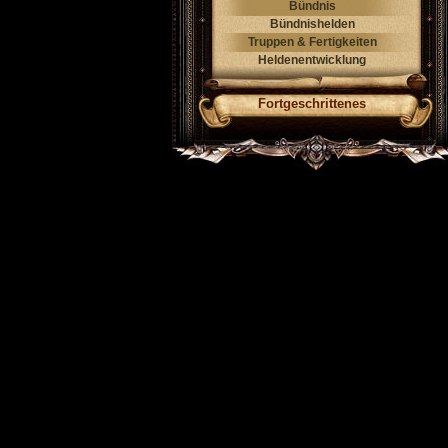
Bündnis
Bündnishelden
Truppen & Fertigkeiten
Heldenentwicklung
Fortgeschrittenes