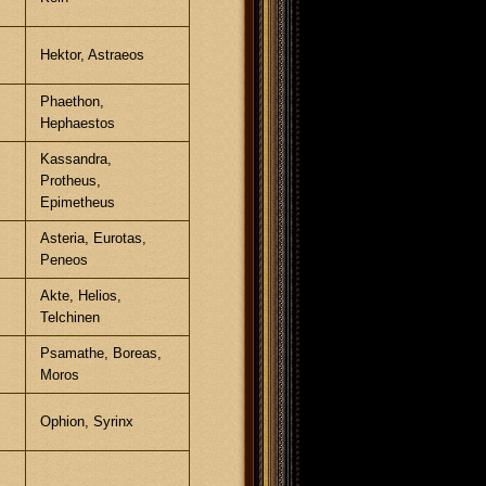
Hektor, Astraeos
Phaethon,
Hephaestos
Kassandra,
Protheus,
Epimetheus
Asteria, Eurotas,
Peneos
Akte, Helios,
Telchinen
Psamathe, Boreas,
Moros
Ophion, Syrinx