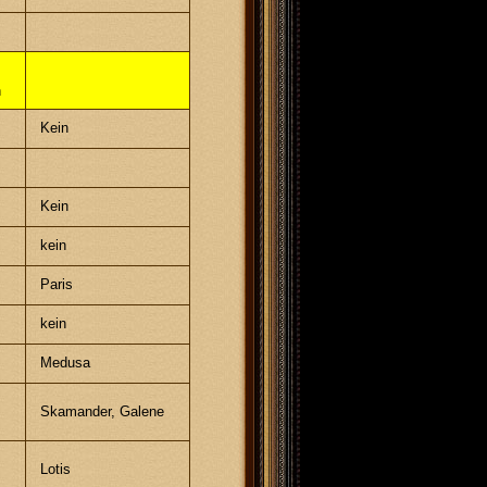
n
Kein
Kein
kein
Paris
kein
Medusa
Skamander, Galene
Lotis