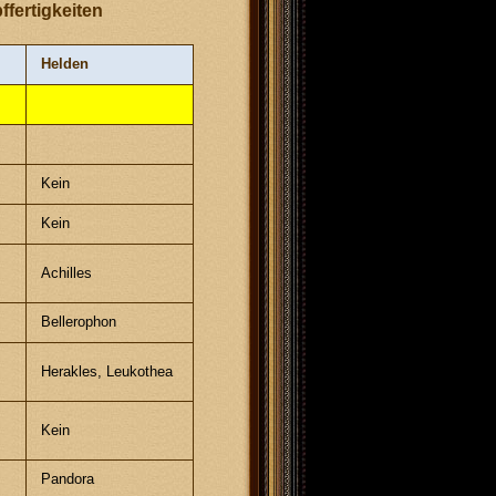
fertigkeiten
Helden
Kein
Kein
g
Achilles
Bellerophon
Herakles, Leukothea
Kein
Pandora