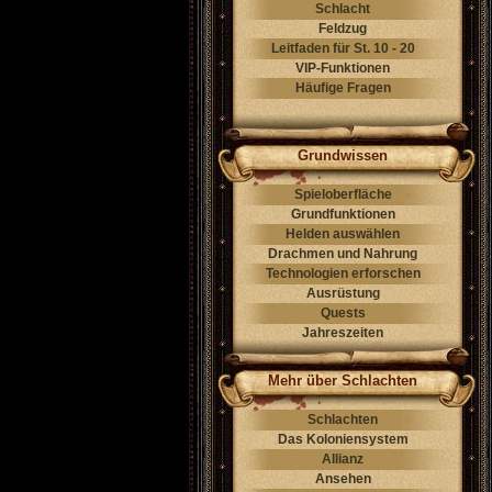
Schlacht
Feldzug
Leitfaden für St. 10 - 20
VIP-Funktionen
Häufige Fragen
Grundwissen
Spieloberfläche
Grundfunktionen
Helden auswählen
Drachmen und Nahrung
Technologien erforschen
Ausrüstung
Quests
Jahreszeiten
Mehr über Schlachten
Schlachten
Das Koloniensystem
Allianz
Ansehen