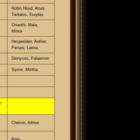
Robin Hood, Amor,
Tantalos, Eurybia
Orianthi, Maia,
Minos
Hesperiden, Aether,
Perses, Lamia
Dionysos, Palaemon
Syrinx, Mintha
h
Cheiron, Aithon
Kein