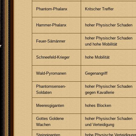
Phantom-Phalanx
Kritscher Treffer
Hammer-Phalanx
hoher Physischer Schaden
hoher Physischer Schaden
Feuer-Sämänner
und hohe Mobilität
Schneefeld-Krieger
hohe Mobilität
Wald-Pyromanen
Gegenangriff
Phantomsensen-
hoher Physischer Schaden
Soldaten
gegen Kavallerie
Meeresgiganten
hohes Blocken
Gottes Goldene
hoher Physischer Schaden
Wachen
und Verteidigung
Steingiganten
hohe Physische Verteidigun