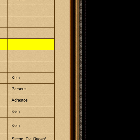
Kein
Perseus
Adrastos
Kein
Kein
Sirene, Die
Oneiroi
,