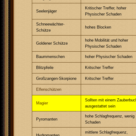
Kritischer Treffer, hoher
Seelenjäger
Physischer Schaden
Schneewächter-
hohes Blocken
Schütze
hohe Mobilität und hoher
Goldener Schütze
Physischer Schaden
Baummenschen
hoher Physischer Schaden
Blitzpfeile
Kritscher Treffer
Großzangen-Skorpione
Kritscher Treffer
Elfenschützen
Sollten mit einem Zauberbuc
Magier
ausgestattet sein
hohe Schlagfrequenz, wenig
Pyromanten
Schaden
mittlere Schlagfrequenz,
Hydromanten