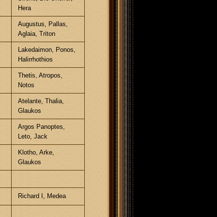
Hera
Augustus, Pallas,
Aglaia, Triton
Lakedaimon, Ponos,
Halirrhothios
Thetis, Atropos,
g
Notos
Atelante, Thalia,
Glaukos
Argos Panoptes,
Leto, Jack
Klotho, Arke,
Glaukos
Richard I, Medea