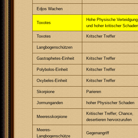
Edjos Wachen
Hohe Physische Verteidgung
Toxotes
und hoher kritischer Schade
Toxotes
Kritscher Treffer
Langbogenschützen
Gastraphetes-Einheit
Kritscher Treffer
Polybolos-Einheit
Kritscher Treffer
Oxybeles-Einheit
Kritscher Treffer
Skorpione
Parieren
Jormunganden
hoher Physischer Schaden
Kritischer Treffer; Chance,
Meeresskorpione
desertieren hervorzurufen
Meeres-
Gegenangriff
Langbogenschütze