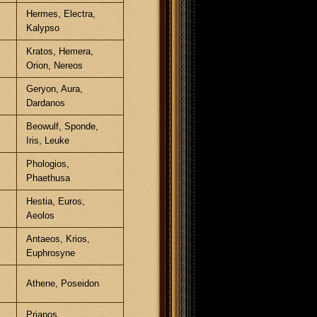
Hermes, Electra,
Kalypso
Kratos, Hemera,
Orion, Nereos
Geryon, Aura,
Dardanos
Beowulf, Sponde,
Iris, Leuke
Phologios,
Phaethusa
Hestia, Euros,
Aeolos
Antaeos, Krios,
Euphrosyne
Athene, Poseidon
g
Priapos