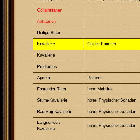
Goliathtitanen
Axttitanen
Heilige Ritter
Kavallerie
Gut im Parieren
Kavallerie
Prodromos
Agema
Parieren
Fahrender Ritter
hohe Mobilität
Sturm-Kavallerie
hoher Physischer Schaden
Raubzug-Kavallerie
hoher Physischer Schaden
Langschwert-
hoher Physischer Schaden
Kavallerie